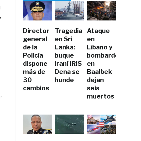
l
,
Director
Tragedia
Ataque
general
en Sri
en
de la
Lanka:
Líbano y
Policía
buque
bombardeos
dispone
iraní IRIS
en
más de
Dena se
Baalbek
30
hunde
dejan
cambios
seis
muertos
or