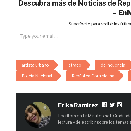
Descubra más de Noticias de Rep
– En
Suscríbete para recibir las últi
Type your email…
artista urbano
atraco
delincuencia
Policía Nacional
República Dominicana
Erika Ramirez
Escritora en EnMinutos.net. Graduada 
lectura y de escribir sobre los temas 