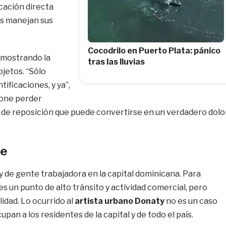
icación directa
as manejan sus
Cocodrilo en Puerto Plata: pánico
, mostrando la
tras las lluvias
bjetos. “Sólo
ntificaciones, y ya”,
pone perder
 de reposición que puede convertirse en un verdadero dolo
te
y de gente trabajadora en la capital dominicana. Para
es un punto de alto tránsito y actividad comercial, pero
idad. Lo ocurrido al
artista urbano Donaty
no es un caso
upan a los residentes de la capital y de todo el país.