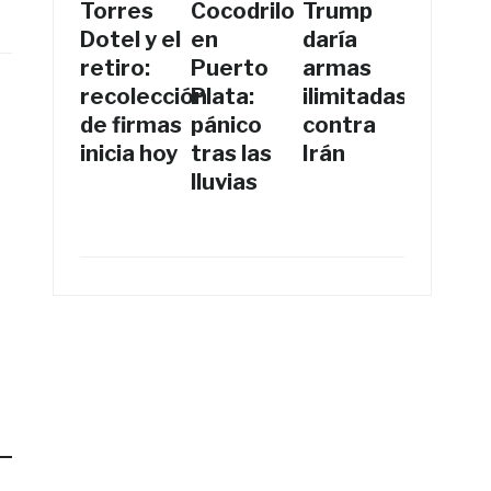
Torres
Cocodrilo
Trump
Dotel y el
en
daría
retiro:
Puerto
armas
recolección
Plata:
ilimitadas
de firmas
pánico
contra
inicia hoy
tras las
Irán
lluvias