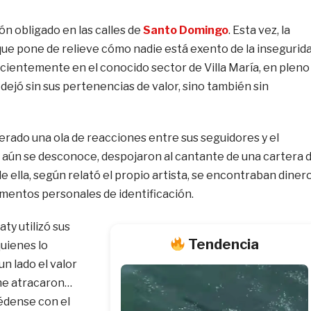
n obligado en las calles de
Santo Domingo
. Esta vez, la
 que pone de relieve cómo nadie está exento de la insegurid
cientemente en el conocido sector de Villa María, en pleno
 dejó sin sus pertenencias de valor, sino también sin
erado una ola de reacciones entre sus seguidores y el
d aún se desconoce, despojaron al cantante de una cartera 
e ella, según relató el propio artista, se encontraban diner
cumentos personales de identificación.
ty utilizó sus
Tendencia
quienes lo
un lado el valor
 me atracaron…
uédense con el