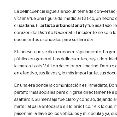
La delincuencia sigue siendo un tema de conversació
víctima fue una figura del medio artístico, un hecho
ciudadana. El
artista urbano Donaty
fue asaltado re
corazón del Distrito Nacional. El incidente no solo lo
documentos esenciales para su día a día.
El suceso, que se dio a conocer rápidamente, ha gen
público en general. Los delincuentes, cuya identida
la marca Louis Vuitton de color azul marino. Dentro d
en efectivo, sus llaves y, lo más importante, sus do
En una era donde la comunicación es inmediata, Dona
plataformas sociales para dirigirse directamente a 
asaltaron. Su mensaje fue claro y conciso, dejando a 
material para enfocarse en lo práctico. “Kik lo que,
pásenme la llave de los vehículos y mi cédula y ya, q