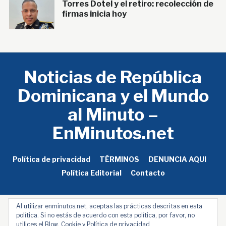
Torres Dotel y el retiro: recolección de
firmas inicia hoy
Noticias de República
Dominicana y el Mundo
al Minuto –
EnMinutos.net
Política de privacidad
TÉRMINOS
DENUNCIA AQUI
Política Editorial
Contacto
Al utilizar enminutos.net, aceptas las prácticas descritas en esta
política. Si no estás de acuerdo con esta política, por favor, no
Copyright/ Derechos Reservados © 2025 Noticias
utilices el Blog.
Cookie y Política de privacidad