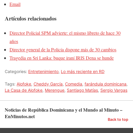
Email
Artículos relacionados
Director Policial SPM advierte: el mismo libreto de hace 30
años
Director general de la Policía dispone más de 30 cambios
Tragedia en Sri Lanka: buque iraní IRIS Dena se hunde
Categories:
Entretenimiento
,
Lo más reciente en RD
Tags:
Alofoke
,
Cheddy García
,
Comedia
,
farándula dominicana
,
La Casa de Alofoke
,
Merengue
,
Santiago Matías
,
Sergio Vargas
Noticias de República Dominicana y el Mundo al Minuto –
EnMinutos.net
Back to top