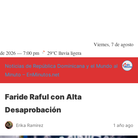
Viernes, 7 de agosto
de 2026 —
7:00 pm
29°C lluvia ligera
Noticias de República Dominicana y el Mundo al
Minuto – EnMinutos.net
Faride Raful con Alta
Desaprobación
Erika Ramirez
1 año ago