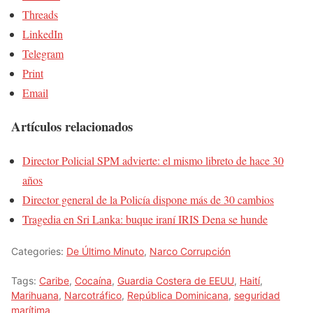
Threads
LinkedIn
Telegram
Print
Email
Artículos relacionados
Director Policial SPM advierte: el mismo libreto de hace 30
años
Director general de la Policía dispone más de 30 cambios
Tragedia en Sri Lanka: buque iraní IRIS Dena se hunde
Categories:
De Último Minuto
,
Narco Corrupción
Tags:
Caribe
,
Cocaína
,
Guardia Costera de EEUU
,
Haití
,
Marihuana
,
Narcotráfico
,
República Dominicana
,
seguridad
marítima