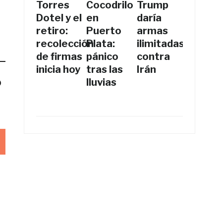
Torres
Cocodrilo
Trump
Dotel y el
en
daría
retiro:
Puerto
armas
recolección
Plata:
ilimitadas
de firmas
pánico
contra
inicia hoy
tras las
Irán
o
lluvias