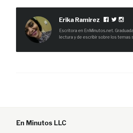
Erika Ramirez
Escritora en EnMinutos.net. Graduada 
lectura y de escribir sobre los temas 
En Minutos LLC