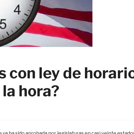
 con ley de horari
 la hora?
 ya ha sido aprobada por legislaturas en casi veinte estado