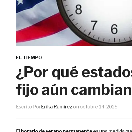
EL TIEMPO
¿Por qué estados
fijo aún cambian
Escrito Por
Erika Ramirez
on
octubre 14, 2025
El
horario de verano permanente
es una medida que