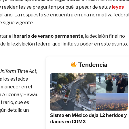
s residentes se preguntan por qué, a pesar de estas
leyes
s al año. La respuesta se encuentra en una normativa federa
e sigue vigente.
tar el
horario de verano permanente
, la decisión final no
e la legislación federal que limita su poder en este asunto.
Tendencia
Uniform Time Act
,
 a los estados
ermanecer en el
 Arizona y Hawái.
trario, que es
gún detalla un
Sismo en México deja 12 heridos y
daños en CDMX