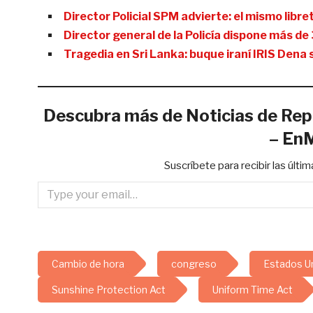
Director Policial SPM advierte: el mismo libr
Director general de la Policía dispone más d
Tragedia en Sri Lanka: buque iraní IRIS Dena
Descubra más de Noticias de Rep
– En
Suscríbete para recibir las últi
Type your email…
Cambio de hora
congreso
Estados U
Sunshine Protection Act
Uniform Time Act