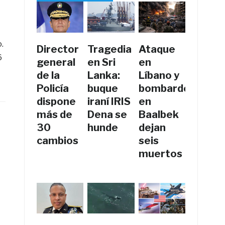
.
Director
Tragedia
Ataque
6
general
en Sri
en
de la
Lanka:
Líbano y
Policía
buque
bombardeos
dispone
iraní IRIS
en
más de
Dena se
Baalbek
30
hunde
dejan
cambios
seis
muertos