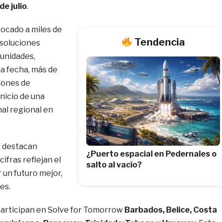
de julio
.
ocado a miles de
Tendencia
 soluciones
munidades,
 la fecha, más de
iones de
nicio de una
nal regional en
s destacan
¿Puerto espacial en Pedernales o
 cifras reflejan el
salto al vacío?
 un futuro mejor,
es.
participan en Solve for Tomorrow
Barbados, Belice, Costa