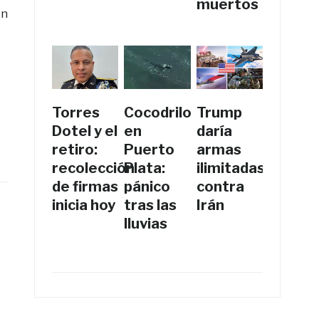
muertos
en
Torres
Cocodrilo
Trump
Dotel y el
en
daría
retiro:
Puerto
armas
recolección
Plata:
ilimitadas
de firmas
pánico
contra
inicia hoy
tras las
Irán
lluvias