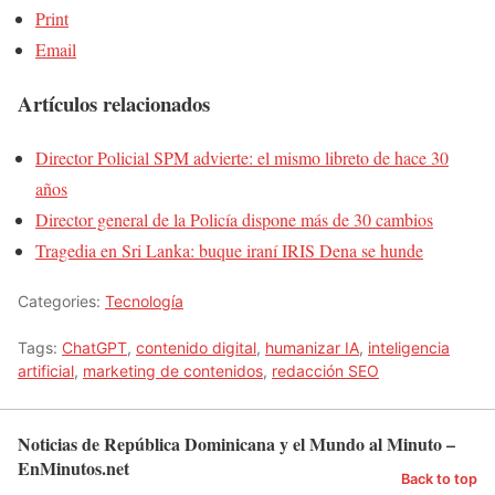
Print
Email
Artículos relacionados
Director Policial SPM advierte: el mismo libreto de hace 30
años
Director general de la Policía dispone más de 30 cambios
Tragedia en Sri Lanka: buque iraní IRIS Dena se hunde
Categories:
Tecnología
Tags:
ChatGPT
,
contenido digital
,
humanizar IA
,
inteligencia
artificial
,
marketing de contenidos
,
redacción SEO
Noticias de República Dominicana y el Mundo al Minuto –
EnMinutos.net
Back to top