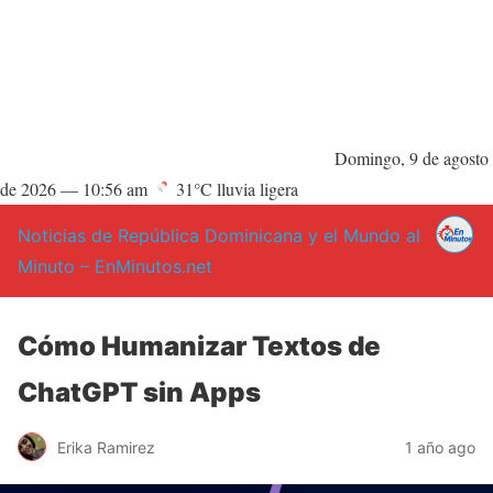
Domingo, 9 de agosto
de 2026 —
10:56 am
31°C lluvia ligera
Noticias de República Dominicana y el Mundo al
Minuto – EnMinutos.net
Cómo Humanizar Textos de
ChatGPT sin Apps
Erika Ramirez
1 año ago