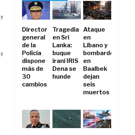
 y
Director
Tragedia
Ataque
general
en Sri
en
de la
Lanka:
Líbano y
Policía
buque
bombardeos
 y
dispone
iraní IRIS
en
más de
Dena se
Baalbek
30
hunde
dejan
cambios
seis
muertos