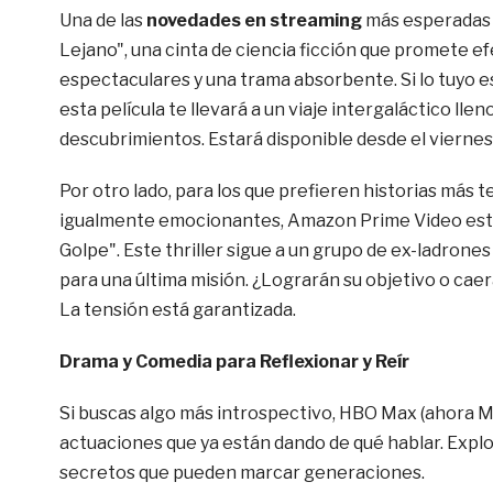
Una de las
novedades en streaming
más esperadas 
Lejano", una cinta de ciencia ficción que promete ef
espectaculares y una trama absorbente. Si lo tuyo es
esta película te llevará a un viaje intergaláctico llen
descubrimientos. Estará disponible desde el viernes 
Por otro lado, para los que prefieren historias más 
igualmente emocionantes, Amazon Prime Video estr
Golpe". Este thriller sigue a un grupo de ex-ladrone
para una última misión. ¿Lograrán su objetivo o cae
La tensión está garantizada.
Drama y Comedia para Reflexionar y Reír
Si buscas algo más introspectivo, HBO Max (ahora Max
actuaciones que ya están dando de qué hablar. Explo
secretos que pueden marcar generaciones.