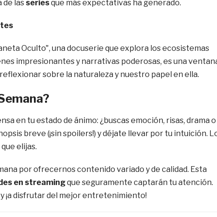
 de las
series
que más expectativas ha generado.
ntes
laneta Oculto", una docuserie que explora los ecosistemas
enes impresionantes y narrativas poderosas, es una ventan
 reflexionar sobre la naturaleza y nuestro papel en ella.
e Semana?
iensa en tu estado de ánimo: ¿buscas emoción, risas, drama o
opsis breve (¡sin spoilers!) y déjate llevar por tu intuición. L
que elijas.
ana por ofrecernos contenido variado y de calidad. Esta
des en streaming
que seguramente captarán tu atención.
y ¡a disfrutar del mejor entretenimiento!