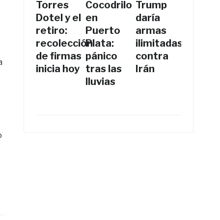
Torres
Cocodrilo
Trump
Dotel y el
en
daría
retiro:
Puerto
armas
recolección
Plata:
ilimitadas
de firmas
pánico
contra
a
inicia hoy
tras las
Irán
lluvias
o