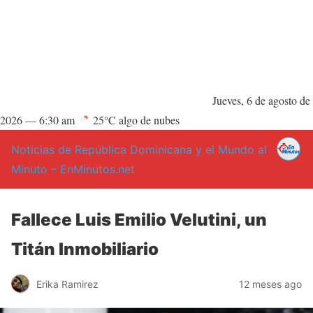
Jueves, 6 de agosto de
2026 —
6:30 am
25°C algo de nubes
Noticias de República Dominicana y el Mundo al
Minuto – EnMinutos.net
Fallece Luis Emilio Velutini, un
Titán Inmobiliario
Erika Ramirez
12 meses ago