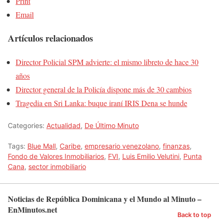
Print
Email
Artículos relacionados
Director Policial SPM advierte: el mismo libreto de hace 30
años
Director general de la Policía dispone más de 30 cambios
Tragedia en Sri Lanka: buque iraní IRIS Dena se hunde
Categories:
Actualidad
,
De Último Minuto
Tags:
Blue Mall
,
Caribe
,
empresario venezolano
,
finanzas
,
Fondo de Valores Inmobiliarios
,
FVI
,
Luis Emilio Velutini
,
Punta
Cana
,
sector inmobiliario
Noticias de República Dominicana y el Mundo al Minuto –
EnMinutos.net
Back to top