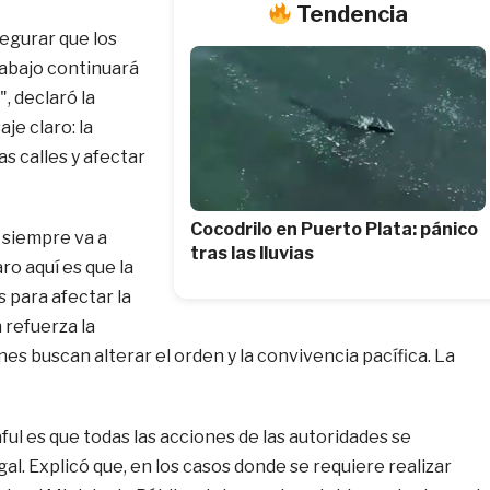
Tendencia
segurar que los
trabajo continuará
, declaró la
je claro: la
s calles y afectar
Cocodrilo en Puerto Plata: pánico
y siempre va a
tras las lluvias
ro aquí es que la
s para afectar la
 refuerza la
s buscan alterar el orden y la convivencia pacífica. La
ul es que todas las acciones de las autoridades se
al. Explicó que, en los casos donde se requiere realizar