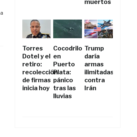
muertos
La
Torres
Cocodrilo
Trump
Dotel y el
en
daría
retiro:
Puerto
armas
recolección
Plata:
ilimitadas
de firmas
pánico
contra
inicia hoy
tras las
Irán
lluvias