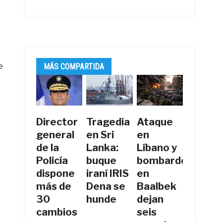
e
e
MÁS COMPARTIDA
Director
Tragedia
Ataque
general
en Sri
en
de la
Lanka:
Líbano y
Policía
buque
bombardeos
dispone
iraní IRIS
en
más de
Dena se
Baalbek
30
hunde
dejan
cambios
seis