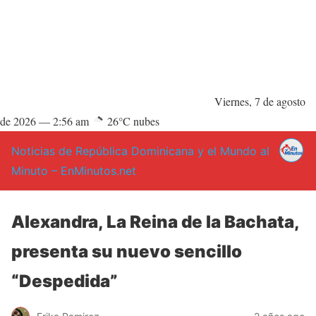
Viernes, 7 de agosto
de 2026 —
2:56 am
26°C nubes
Noticias de República Dominicana y el Mundo al
Minuto – EnMinutos.net
Alexandra, La Reina de la Bachata,
presenta su nuevo sencillo
“Despedida”