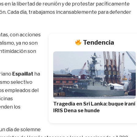
n la libertad de reunión y de protestar pacíficamente
ón. Cada día, trabajamos incansablemente para defender
ntas, con acciones
Tendencia
alismo, ya no son
intimidación son
driano
Espaillat
ha
ismo selectivo
los empleados del
icinas
Tragedia en Sri Lanka: buque iraní
enden los
IRIS Dena se hunde
 un día de solemne