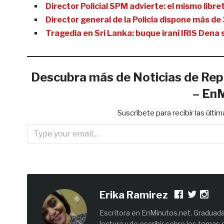
Director Policial SPM advierte: el mismo libr
Director general de la Policía dispone más d
Tragedia en Sri Lanka: buque iraní IRIS Dena
Descubra más de Noticias de Rep
– En
Suscríbete para recibir las últi
Type your email…
Erika Ramirez
Escritora en EnMinutos.net. Graduada 
lectura y de escribir sobre los temas 