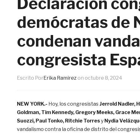
Declaración con
demócratas de 
condenan vandal
congresista Espa
Escrito Por
Erika Ramirez
on
octubre 8, 2024
NEW YORK.-
Hoy, los congresistas
Jerrold Nadler,
Goldman, Tim Kennedy, Gregory Meeks, Grace Meng
Suozzi, Paul Tonko, Ritchie Torres
y
Nydia Velázqu
vandalismo contra la oficina de distrito del congres