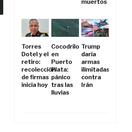
muertos
Torres
Cocodrilo
Trump
Dotel y el
en
daría
retiro:
Puerto
armas
recolección
Plata:
ilimitadas
de firmas
pánico
contra
inicia hoy
tras las
Irán
lluvias