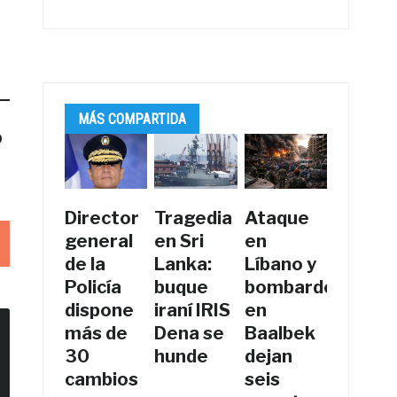
MÁS COMPARTIDA
o
Director
Tragedia
Ataque
general
en Sri
en
de la
Lanka:
Líbano y
Policía
buque
bombardeos
dispone
iraní IRIS
en
más de
Dena se
Baalbek
30
hunde
dejan
cambios
seis