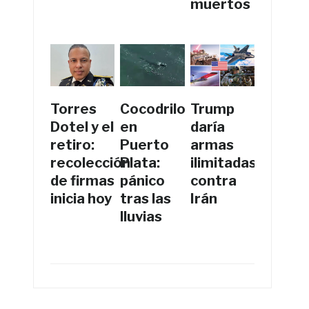
muertos
Torres
Cocodrilo
Trump
Dotel y el
en
daría
retiro:
Puerto
armas
recolección
Plata:
ilimitadas
de firmas
pánico
contra
inicia hoy
tras las
Irán
lluvias