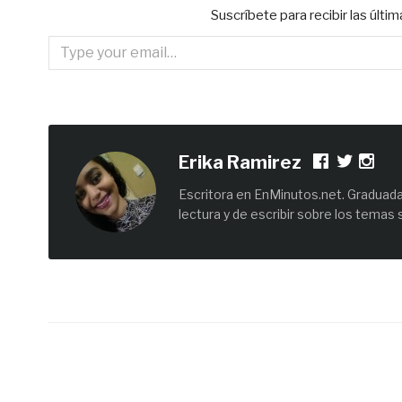
Suscríbete para recibir las últi
Type your email…
Erika Ramirez
Escritora en EnMinutos.net. Graduada 
lectura y de escribir sobre los temas 