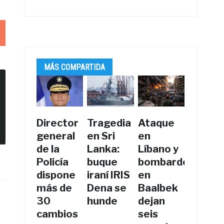
MÁS COMPARTIDA
Director
Tragedia
Ataque
general
en Sri
en
de la
Lanka:
Líbano y
Policía
buque
bombardeos
dispone
iraní IRIS
en
más de
Dena se
Baalbek
30
hunde
dejan
cambios
seis