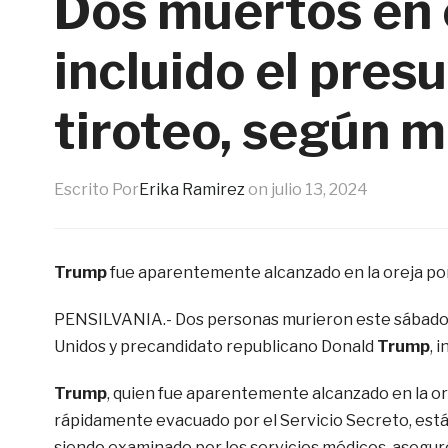
Dos muertos en 
incluido el pres
tiroteo, según 
Escrito Por
Erika Ramirez
on
julio 13, 2024
Trump
fue aparentemente alcanzado en la oreja por
PENSILVANIA.- Dos personas murieron este sábado e
Unidos y precandidato republicano Donald
Trump
, 
Trump
, quien fue aparentemente alcanzado en la or
rápidamente evacuado por el Servicio Secreto, está 
siendo examinado por los servicios médicos, asegu